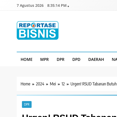
Skip
7 Agustus 2026
8:35:15 PM
to
content
Reportase Bisnis
Media Berita Indonesia
HOME
MPR
DPR
DPD
DAERAH
NA
Home
2024
Mei
12
Urgen! RSUD Tabanan Butuh 
DPR