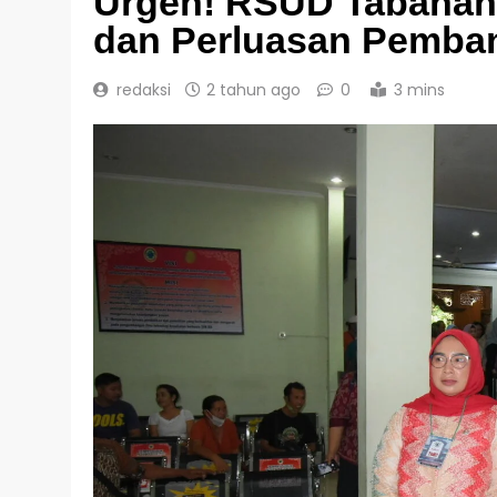
Urgen! RSUD Tabanan 
dan Perluasan Pemba
redaksi
2 tahun ago
0
3 mins