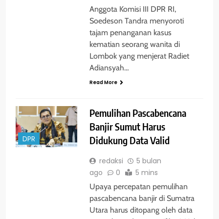
Anggota Komisi III DPR RI,
Soedeson Tandra menyoroti
tajam penanganan kasus
kematian seorang wanita di
Lombok yang menjerat Radiet
Adiansyah…
Read More
Pemulihan Pascabencana
Banjir Sumut Harus
Didukung Data Valid
DPR
redaksi
5 bulan
ago
0
5 mins
Upaya percepatan pemulihan
pascabencana banjir di Sumatra
Utara harus ditopang oleh data