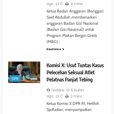
ago
0
4 mins
Ketua Badan Anggaran (Banggar)
Said Abdullah membenarkan
anggaran Badan Gizi Nasional
(Badan Gizi Nasional) untuk
Program Makan Bergizi Gratis
(MBG)…
Read More
Komisi X: Usut Tuntas Kasus
Pelecehan Seksual Atlet
Pelatnas Panjat Tebing
DPR
redaksi
5 bulan
ago
0
3 mins
Ketua Komisi X DPR RI, Hetifah
Sjaifudian, menyampaikan