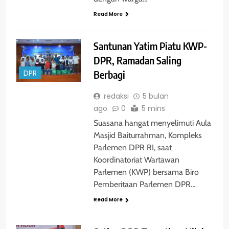
Read More
Santunan Yatim Piatu KWP-
DPR, Ramadan Saling
Berbagi
DPR
redaksi
5 bulan
ago
0
5 mins
Suasana hangat menyelimuti Aula
Masjid Baiturrahman, Kompleks
Parlemen DPR RI, saat
Koordinatoriat Wartawan
Parlemen (KWP) bersama Biro
Pemberitaan Parlemen DPR…
Read More