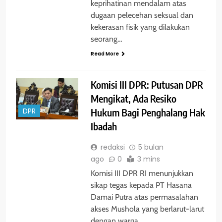
keprihatinan mendalam atas
dugaan pelecehan seksual dan
kekerasan fisik yang dilakukan
seorang…
Read More
Komisi III DPR: Putusan DPR
Mengikat, Ada Resiko
Hukum Bagi Penghalang Hak
DPR
Ibadah
redaksi
5 bulan
ago
0
3 mins
Komisi III DPR RI menunjukkan
sikap tegas kepada PT Hasana
Damai Putra atas permasalahan
akses Mushola yang berlarut-larut
dengan warga…