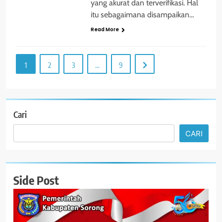
yang akurat dan terverifikasi. Hal
itu sebagaimana disampaikan…
Read More
1
2
3
…
9
Cari
CARI
Side Post