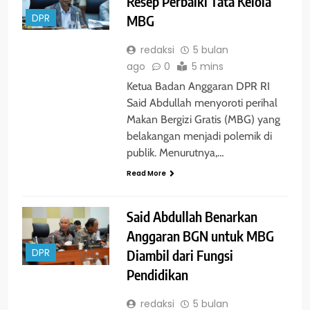
Resep Perbaiki Tata Kelola
MBG
DPR
redaksi
5 bulan
ago
0
5 mins
Ketua Badan Anggaran DPR RI
Said Abdullah menyoroti perihal
Makan Bergizi Gratis (MBG) yang
belakangan menjadi polemik di
publik. Menurutnya,…
Read More
Said Abdullah Benarkan
Anggaran BGN untuk MBG
Diambil dari Fungsi
DPR
Pendidikan
redaksi
5 bulan