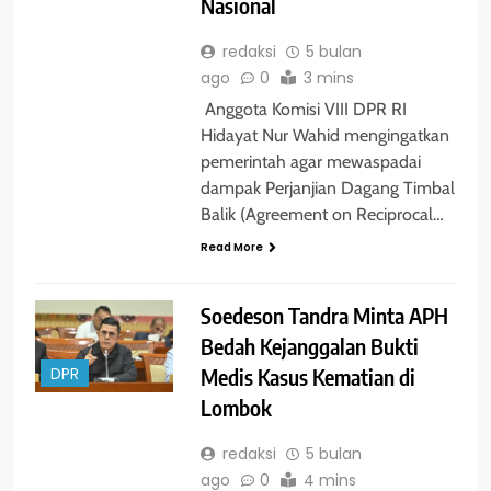
Nasional
redaksi
5 bulan
ago
0
3 mins
Anggota Komisi VIII DPR RI
Hidayat Nur Wahid mengingatkan
pemerintah agar mewaspadai
dampak Perjanjian Dagang Timbal
Balik (Agreement on Reciprocal…
Read More
Soedeson Tandra Minta APH
Bedah Kejanggalan Bukti
Medis Kasus Kematian di
DPR
Lombok
redaksi
5 bulan
ago
0
4 mins