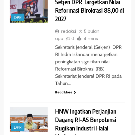
Setjen DPR Targetkan Nilai
Reformasi Birokrasi 88,00 di
2027
DPR
redaksi
5 bulan
ago
0
4 mins
Sekretaris Jenderal (Sekjen) DPR
RI Indra Iskandar menargetkan
peningkatan signifikan nilai
Reformasi Birokrasi (RB)
Sekretariat Jenderal DPR RI pada
Tahun…
Read More
HNW Ingatkan Perjanjian
Dagang RI–AS Berpotensi
Rugikan Industri Halal
DPR