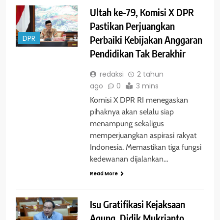
Ultah ke-79, Komisi X DPR
Pastikan Perjuangkan
Perbaiki Kebijakan Anggaran
DPR
Pendidikan Tak Berakhir
redaksi
2 tahun
ago
0
3 mins
Komisi X DPR RI menegaskan
pihaknya akan selalu siap
menampung sekaligus
memperjuangkan aspirasi rakyat
Indonesia. Memastikan tiga fungsi
kedewanan dijalankan…
Read More
Isu Gratifikasi Kejaksaan
Agung, Didik Mukrianto