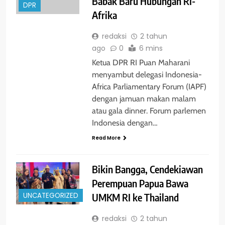
Babak Baru Hubungan RI-
DPR
Afrika
redaksi
2 tahun
ago
0
6 mins
Ketua DPR RI Puan Maharani
menyambut delegasi Indonesia-
Africa Parliamentary Forum (IAPF)
dengan jamuan makan malam
atau gala dinner. Forum parlemen
Indonesia dengan…
Read More
Bikin Bangga, Cendekiawan
Perempuan Papua Bawa
UMKM RI ke Thailand
UNCATEGORIZED
redaksi
2 tahun