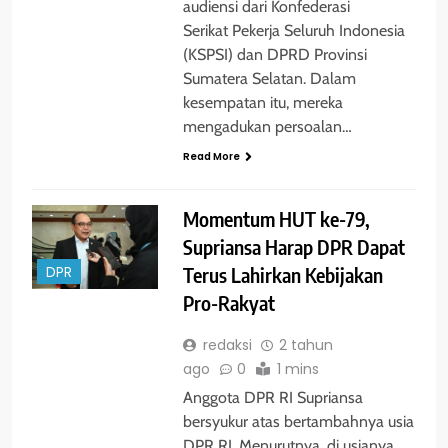
audiensi dari Konfederasi
Serikat Pekerja Seluruh Indonesia
(KSPSI) dan DPRD Provinsi
Sumatera Selatan. Dalam
kesempatan itu, mereka
mengadukan persoalan…
Read More
Momentum HUT ke-79,
Supriansa Harap DPR Dapat
Terus Lahirkan Kebijakan
DPR
Pro-Rakyat
redaksi
2 tahun
ago
0
1 mins
Anggota DPR RI Supriansa
bersyukur atas bertambahnya usia
DPR RI. Menurutnya, di usianya