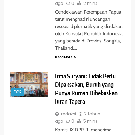
ago
0
2 mins
Cendekiawan Perempuan Papua
turut menghadiri undangan
resepsi diplomatik yang diadakan
oleh Konsulat Republik Indonesia
yang berada di Provinsi Songkla,
Thailand….
Read More
Irma Suryani: Tidak Perlu
Dipaksakan, Buruh yang
Punya Rumah Dibebaskan
DPR
Iuran Tapera
redaksi
2 tahun
ago
0
5 mins
Komisi IX DPR RI menerima