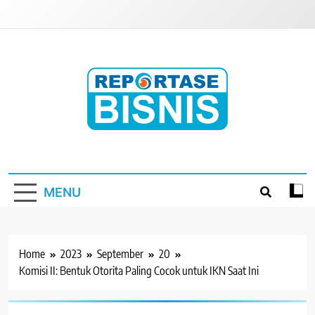
Skip
to
content
Reportase Bisnis
Media Berita Indonesia
MENU
Home
2023
September
20
Komisi II: Bentuk Otorita Paling Cocok untuk IKN Saat Ini