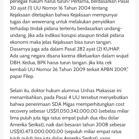
penegak hukum harus turun? Pertama, berdasarkan Pasal
30 ayat (1) UU Nomor 16 Tahun 2004 tentang
Kejaksaan ditetapkan bahwa Kejaksaan mempunyai
tugas dan wewenang untuk melakukan penyidikan
terhadap tindak pidana tertentu berdasarkan undang-
undang. Jika ada indikasi korupsi ataupun tindak pidana
ekonomi maka jelas Kejaksaan bisa turun tangan.
Dasarnya juga ada dalam Pasal 282 ayat (2) KUHAP.
Ada uang negara disana karena dikeluarkan dalam wujud
DBH. Kedua, BPK harus turun tangan. jika kita cek
kembali UU Nomor 26 Tahun 2009 terkait APBN 2009,”
papar Filep.
Selain itu, doktor hukum alumnus Unhas Makassar ini
menambahkan, pada Pasal 4 UU tersebut menyebutkan
bahwa penerimaan SDA Migas memperhitungkan cost
recovery sebesar US$11.050.342.000,00 (sebelas miliar
lima puluh juta tiga ratus empat puluh dua ribu dolar
Amerika Serikat), naik dari besaran tahun 2008 sebesar
US$10.473.000.000,00 (sepuluh miliar empat ratus
tujuh puluh tiga juta dolar Amerika Serikat), yang