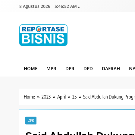
Skip
8 Agustus 2026
5:46:53 AM
to
content
Reportase Bisnis
Media Berita Indonesia
HOME
MPR
DPR
DPD
DAERAH
NA
Home
2023
April
25
Said Abdullah Dukung Pro
DPR