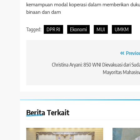
kemampuan modal koperasi dalam memberikan dukun
binaan dan dam
Tagged:
DPR RI
Ekonomi
MUI
UMKM
Navigasi
Previo
pos
Christina Aryani: 850 WNI Dievakuasi dari Sud
Mayoritas Mahasis
Berita Terkait