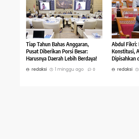
Abdul Fikri
Tiap Tahun Bahas Anggaran,
Konstitusi,
Pusat Diberikan Porsi Besar:
Dipisahkan 
Harusnya Daerah Lebih Berdaya!
redaksi
redaksi
1 minggu ago
0