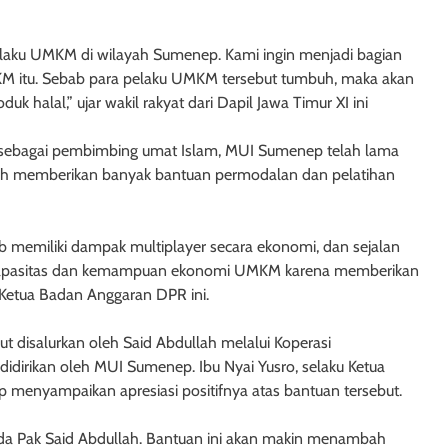
laku UMKM di wilayah Sumenep. Kami ingin menjadi bagian
 itu. Sebab para pelaku UMKM tersebut tumbuh, maka akan
alal,” ujar wakil rakyat dari Dapil Jawa Timur XI ini
 sebagai pembimbing umat Islam, MUI Sumenep telah lama
telah memberikan banyak bantuan permodalan dan pelatihan
ab memiliki dampak multiplayer secara ekonomi, dan sejalan
 kapasitas dan kemampuan ekonomi UMKM karena memberikan
p Ketua Badan Anggaran DPR ini.
 disalurkan oleh Said Abdullah melalui Koperasi
irikan oleh MUI Sumenep. Ibu Nyai Yusro, selaku Ketua
enyampaikan apresiasi positifnya atas bantuan tersebut.
pada Pak Said Abdullah. Bantuan ini akan makin menambah