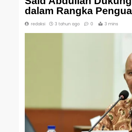
Said Abdullah Dukun
dalam Rangka Pengua
redaksi
3 tahun ago
0
3 mins