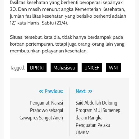
fasilitas kesehatan yang berhenti beroperasi sebanyak
20. Dan masih menurut angka Kementerian Kesehatan,
jumlah fasilitas kesehatan yang berisiko berhenti adalah
12,” kata Harris, Sabtu (22/4).
Situasi tersebut, kata dia, tidak hanya berdampak pada
korban pertempuran, tetapi juga orang-orang lain yang
membutuhkan pelayanan kesehatan.
Tagged:
DPR RI
Mahasiswa
UNICEF
WNI
Navigasi
Previous:
Next:
pos
Pengamat: Narasi
Said Abdullah Dukung
Prabowo sebagai
Program MUI Sumenep
Cawapres Sangat Aneh
dalam Rangka
Penguatan Pelaku
UMKM