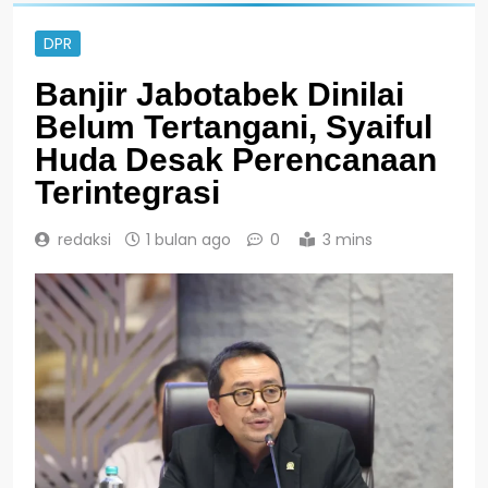
DPR
Banjir Jabotabek Dinilai
Belum Tertangani, Syaiful
Huda Desak Perencanaan
Terintegrasi
redaksi
1 bulan ago
0
3 mins