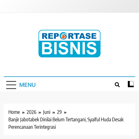
Skip
to
content
Reportase Bisnis
Media Berita Indonesia
MENU
Home
2026
Juni
29
Banjir Jabotabek Dinilai Belum Tertangani, Syaiful Huda Desak
Perencanaan Terintegrasi