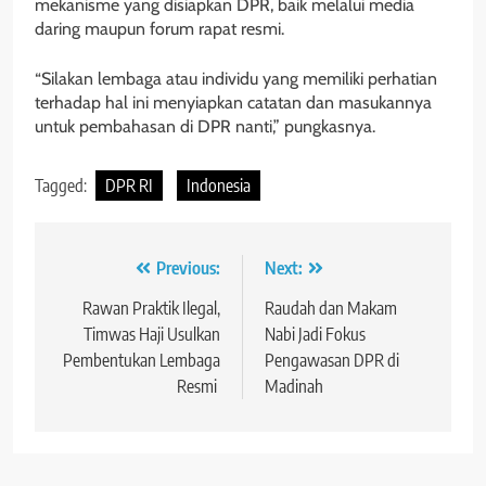
mekanisme yang disiapkan DPR, baik melalui media
daring maupun forum rapat resmi.
“Silakan lembaga atau individu yang memiliki perhatian
terhadap hal ini menyiapkan catatan dan masukannya
untuk pembahasan di DPR nanti,” pungkasnya.
Tagged:
DPR RI
Indonesia
Navigasi
Previous:
Next:
pos
Rawan Praktik Ilegal,
Raudah dan Makam
Timwas Haji Usulkan
Nabi Jadi Fokus
Pembentukan Lembaga
Pengawasan DPR di
Resmi
Madinah