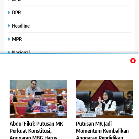
DPR
Headline
MPR
Nasional
Peristiwa
Polhukam
Uncategorized
Abdul Fikri: Putusan MK
Putusan MK Jadi
©2023
.
ReportaseBisnis
Perkuat Konstitusi,
Momentum Kembalikan
Anggaran MBG Harus
Anggaran Pendidikan