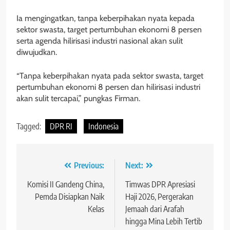
Ia mengingatkan, tanpa keberpihakan nyata kepada
sektor swasta, target pertumbuhan ekonomi 8 persen
serta agenda hilirisasi industri nasional akan sulit
diwujudkan.
“Tanpa keberpihakan nyata pada sektor swasta, target
pertumbuhan ekonomi 8 persen dan hilirisasi industri
akan sulit tercapai,” pungkas Firman.
Tagged:
DPR RI
Indonesia
Navigasi
Previous:
Next:
pos
Komisi II Gandeng China,
Timwas DPR Apresiasi
Pemda Disiapkan Naik
Haji 2026, Pergerakan
Kelas
Jemaah dari Arafah
hingga Mina Lebih Tertib