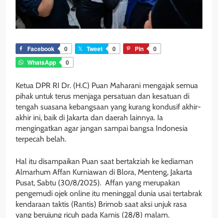
Facebook
0
Tweet
0
Pin
0
WhatsApp
0
Ketua DPR RI Dr. (H.C) Puan Maharani mengajak semua
pihak untuk terus menjaga persatuan dan kesatuan di
tengah suasana kebangsaan yang kurang kondusif akhir-
akhir ini, baik di Jakarta dan daerah lainnya. Ia
mengingatkan agar jangan sampai bangsa Indonesia
terpecah belah.
Hal itu disampaikan Puan saat bertakziah ke kediaman
Almarhum Affan Kurniawan di Blora, Menteng, Jakarta
Pusat, Sabtu (30/8/2025). Affan yang merupakan
pengemudi ojek online itu meninggal dunia usai tertabrak
kendaraan taktis (Rantis) Brimob saat aksi unjuk rasa
yang berujung ricuh pada Kamis (28/8) malam.