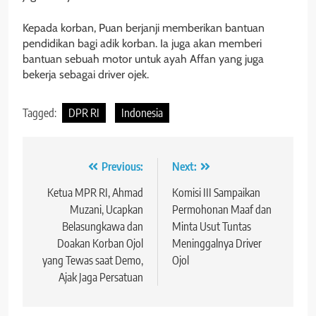
Kepada korban, Puan berjanji memberikan bantuan
pendidikan bagi adik korban. Ia juga akan memberi
bantuan sebuah motor untuk ayah Affan yang juga
bekerja sebagai driver ojek.
Tagged:
DPR RI
Indonesia
Navigasi
Previous:
Next:
pos
Ketua MPR RI, Ahmad
Komisi III Sampaikan
Muzani, Ucapkan
Permohonan Maaf dan
Belasungkawa dan
Minta Usut Tuntas
Doakan Korban Ojol
Meninggalnya Driver
yang Tewas saat Demo,
Ojol
Ajak Jaga Persatuan