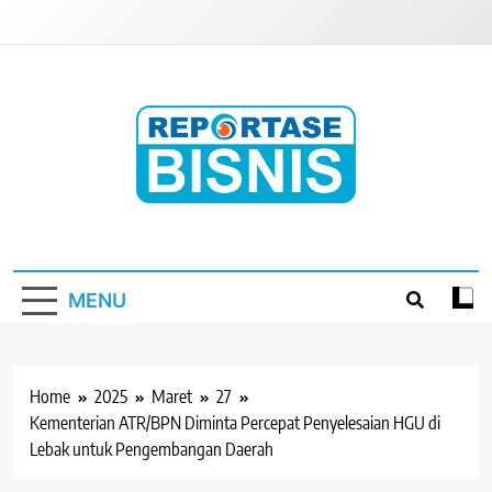
Skip
to
content
Reportase Bisnis
Media Berita Indonesia
MENU
Home
2025
Maret
27
Kementerian ATR/BPN Diminta Percepat Penyelesaian HGU di
Lebak untuk Pengembangan Daerah