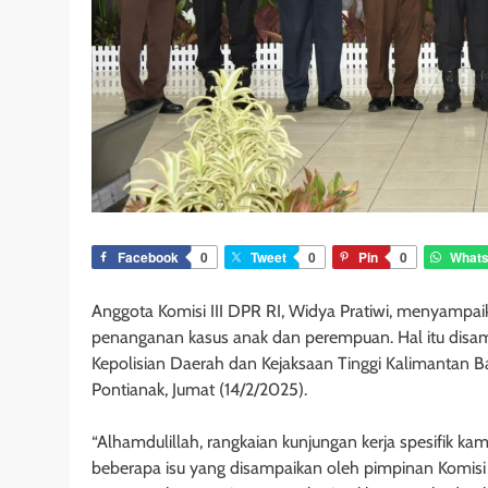
Facebook
0
Tweet
0
Pin
0
What
Anggota Komisi III DPR RI, Widya Pratiwi, menyampaik
penanganan kasus anak dan perempuan. Hal itu disa
Kepolisian Daerah dan Kejaksaan Tinggi Kalimantan Ba
Pontianak, Jumat (14/2/2025).
“Alhamdulillah, rangkaian kunjungan kerja spesifik ka
beberapa isu yang disampaikan oleh pimpinan Komisi II