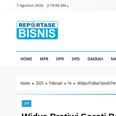
Skip
7 Agustus 2026
2:19:02 AM
to
content
Reportase Bisnis
Media Berita Indonesia
HOME
MPR
DPR
DPD
DAERAH
NA
Home
2025
Februari
14
Widya Pratiwi Soroti P
DPR