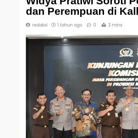
Widya Pratiwi Soroti
dan Perempuan di Kal
redaksi
1 tahun ago
0
3 mins