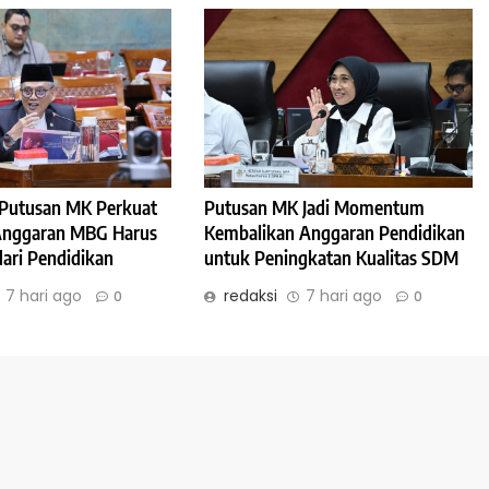
: Putusan MK Perkuat
Putusan MK Jadi Momentum
 Anggaran MBG Harus
Kembalikan Anggaran Pendidikan
dari Pendidikan
untuk Peningkatan Kualitas SDM
7 hari ago
redaksi
7 hari ago
0
0