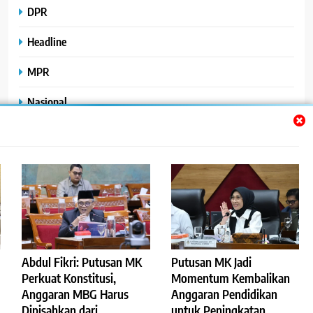
DPR
Headline
MPR
Nasional
Peristiwa
Polhukam
Uncategorized
Abdul Fikri: Putusan MK
Putusan MK Jadi
©2023
.
ReportaseBisnis
Perkuat Konstitusi,
Momentum Kembalikan
Anggaran MBG Harus
Anggaran Pendidikan
Redaksi
Pedoman Pemberitaan Media Siber
Dipisahkan dari
untuk Peningkatan