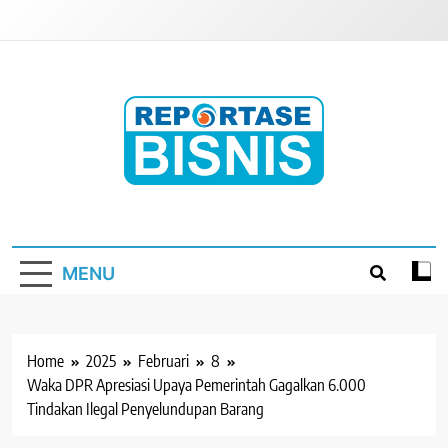
Skip
to
content
Reportase Bisnis
Media Berita Indonesia
MENU
Home
2025
Februari
8
Waka DPR Apresiasi Upaya Pemerintah Gagalkan 6.000
Tindakan Ilegal Penyelundupan Barang