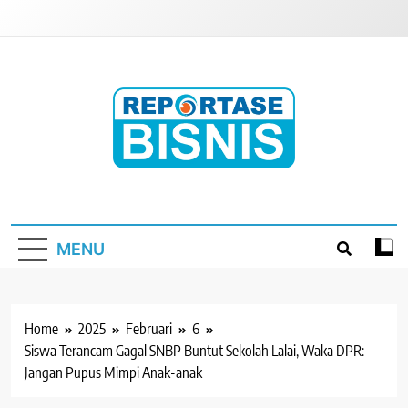
Skip
to
content
Reportase Bisnis
Media Berita Indonesia
MENU
Home
2025
Februari
6
Siswa Terancam Gagal SNBP Buntut Sekolah Lalai, Waka DPR:
Jangan Pupus Mimpi Anak-anak