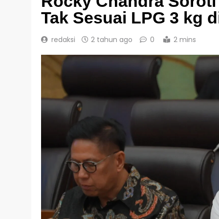
Rocky Chandra Soroti
Tak Sesuai LPG 3 kg d
redaksi
2 tahun ago
0
2 mins