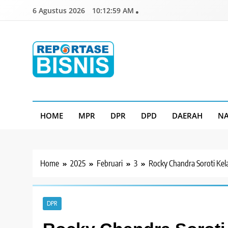
Skip
6 Agustus 2026
10:13:01 AM
to
content
Reportase Bisnis
Media Berita Indonesia
HOME
MPR
DPR
DPD
DAERAH
NA
Home
2025
Februari
3
Rocky Chandra Soroti Kel
DPR