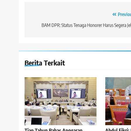
Navigasi
Previo
pos
BAM DPR: Status Tenaga Honorer Harus Segera Je
Berita Terkait
Abdul Fikri
Tiap Tahun Bahas Anggaran,