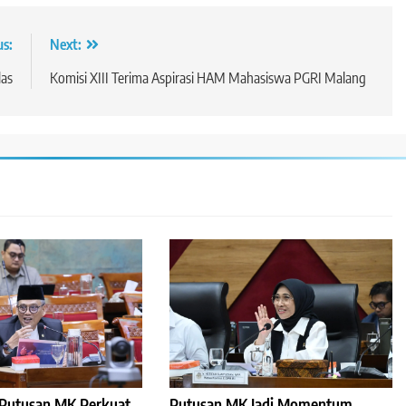
us:
Next:
las
Komisi XIII Terima Aspirasi HAM Mahasiswa PGRI Malang
: Putusan MK Perkuat
Putusan MK Jadi Momentum