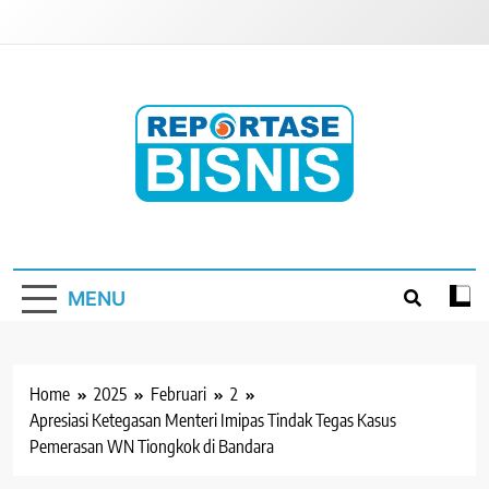
Skip
to
content
Reportase Bisnis
Media Berita Indonesia
MENU
Home
2025
Februari
2
Apresiasi Ketegasan Menteri Imipas Tindak Tegas Kasus
Pemerasan WN Tiongkok di Bandara