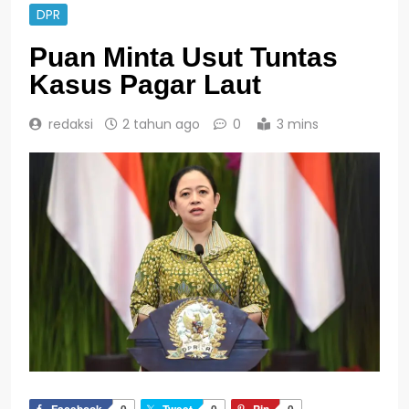
DPR
Puan Minta Usut Tuntas
Kasus Pagar Laut
redaksi
2 tahun ago
0
3 mins
Facebook
0
Tweet
0
Pin
0