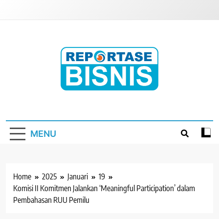
Skip
to
content
Reportase Bisnis
Media Berita Indonesia
MENU
Home
2025
Januari
19
Komisi II Komitmen Jalankan ‘Meaningful Participation’ dalam
Pembahasan RUU Pemilu