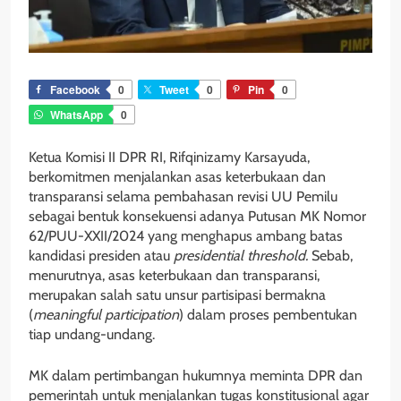
Facebook
0
Tweet
0
Pin
0
WhatsApp
0
Ketua Komisi II DPR RI, Rifqinizamy Karsayuda,
berkomitmen menjalankan asas keterbukaan dan
transparansi selama pembahasan revisi UU Pemilu
sebagai bentuk konsekuensi adanya Putusan MK Nomor
62/PUU-XXII/2024 yang menghapus ambang batas
kandidasi presiden atau
presidential threshold.
Sebab,
menurutnya, asas keterbukaan dan transparansi,
merupakan salah satu unsur partisipasi bermakna
(
meaningful participation
) dalam proses pembentukan
tiap undang-undang.
MK dalam pertimbangan hukumnya meminta DPR dan
pemerintah untuk menjalankan tugas konstitusional agar