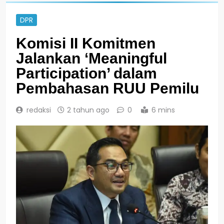
DPR
Komisi II Komitmen
Jalankan ‘Meaningful
Participation’ dalam
Pembahasan RUU Pemilu
redaksi
2 tahun ago
0
6 mins