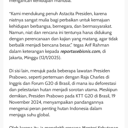
mengancan kehidupan manusia.
“Kami mendukung penuh Astacita Presiden, karena
niatnya sangat mulia bagi perbaikan untuk kemajuan
kehidupan berbangsa, bernegara, dan bermasyarakat.
Namun, niat dan rencana ini tentunya harus didukung
dengan perencanaan dan kajian yang matang, agar tidak
berbalik menjadi bencana besar,” tegas Arif Rahman
dalam keterangan kepada
reportasebisnis.com,
di
Jakarta, Minggu (12/1/2025).
Di sisi lain, merujuk pada beberapa lawatan Presiden
Prabowo, seperti pertemuan dengan Raja Charles di
Inggris dan Forum G20 di Brasil, di mana isu deforestasi
dan pelestarian hutan menjadi sorotan utama. Meskipun
demikian, Presiden Prabowo pada KTT G20 di Brasil, 19
November 2024, menyampaikan pandangannya
mengenai peran penting hutan Indonesia dalam
menjaga suhu global.
Oleh karena itu, ia mengkritik rencana Menteri Kehutanan