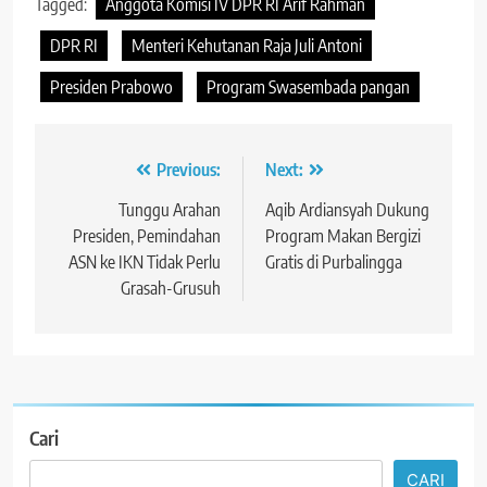
Tagged:
Anggota Komisi IV DPR RI Arif Rahman
DPR RI
Menteri Kehutanan Raja Juli Antoni
Presiden Prabowo
Program Swasembada pangan
Navigasi
Previous:
Next:
pos
Tunggu Arahan
Aqib Ardiansyah Dukung
Presiden, Pemindahan
Program Makan Bergizi
ASN ke IKN Tidak Perlu
Gratis di Purbalingga
Grasah-Grusuh
Cari
CARI