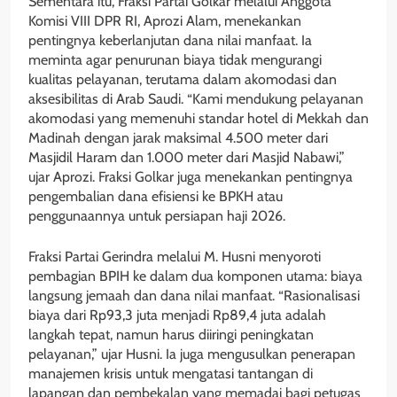
Sementara itu, Fraksi Partai Golkar melalui Anggota
Komisi VIII DPR RI, Aprozi Alam, menekankan
pentingnya keberlanjutan dana nilai manfaat. Ia
meminta agar penurunan biaya tidak mengurangi
kualitas pelayanan, terutama dalam akomodasi dan
aksesibilitas di Arab Saudi. “Kami mendukung pelayanan
akomodasi yang memenuhi standar hotel di Mekkah dan
Madinah dengan jarak maksimal 4.500 meter dari
Masjidil Haram dan 1.000 meter dari Masjid Nabawi,”
ujar Aprozi. Fraksi Golkar juga menekankan pentingnya
pengembalian dana efisiensi ke BPKH atau
penggunaannya untuk persiapan haji 2026.
Fraksi Partai Gerindra melalui M. Husni menyoroti
pembagian BPIH ke dalam dua komponen utama: biaya
langsung jemaah dan dana nilai manfaat. “Rasionalisasi
biaya dari Rp93,3 juta menjadi Rp89,4 juta adalah
langkah tepat, namun harus diiringi peningkatan
pelayanan,” ujar Husni. Ia juga mengusulkan penerapan
manajemen krisis untuk mengatasi tantangan di
lapangan dan pembekalan yang memadai bagi petugas