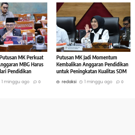
: Putusan MK Perkuat
Putusan MK Jadi Momentum
 Anggaran MBG Harus
Kembalikan Anggaran Pendidikan
dari Pendidikan
untuk Peningkatan Kualitas SDM
1 minggu ago
redaksi
1 minggu ago
0
0