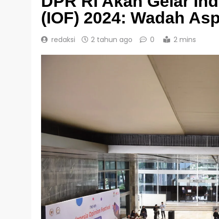
DPR RI Akan Gelar Ind
(IOF) 2024: Wadah Aspi
redaksi
2 tahun ago
0
2 mins