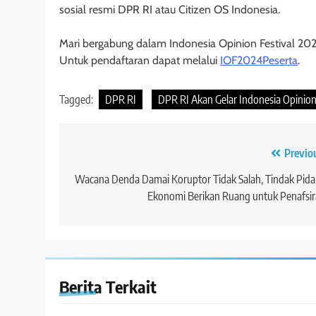
sosial resmi DPR RI atau Citizen OS Indonesia.
Mari bergabung dalam Indonesia Opinion Festival 2024
Untuk pendaftaran dapat melalui
IOF2024Peserta
.
Tagged:
DPR RI
DPR RI Akan Gelar Indonesia Opinion
Navigasi
Previo
pos
Wacana Denda Damai Koruptor Tidak Salah, Tindak Pid
Ekonomi Berikan Ruang untuk Penafsi
Berita Terkait