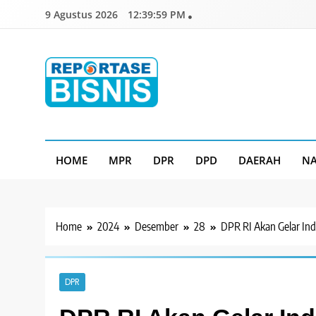
Skip
9 Agustus 2026
12:40:01 PM
to
content
Reportase Bisnis
Media Berita Indonesia
HOME
MPR
DPR
DPD
DAERAH
NA
Home
2024
Desember
28
DPR RI Akan Gelar Indo
DPR