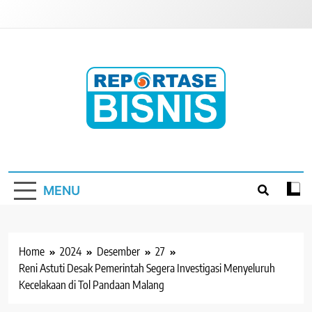
Skip
to
content
Reportase Bisnis
Media Berita Indonesia
MENU
Home
2024
Desember
27
Reni Astuti Desak Pemerintah Segera Investigasi Menyeluruh
Kecelakaan di Tol Pandaan Malang