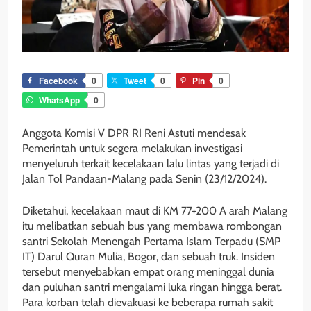
Facebook
0
Tweet
0
Pin
0
WhatsApp
0
Anggota Komisi V DPR RI Reni Astuti mendesak
Pemerintah untuk segera melakukan investigasi
menyeluruh terkait kecelakaan lalu lintas yang terjadi di
Jalan Tol Pandaan-Malang pada Senin (23/12/2024).
Diketahui, kecelakaan maut di KM 77+200 A arah Malang
itu melibatkan sebuah bus yang membawa rombongan
santri Sekolah Menengah Pertama Islam Terpadu (SMP
IT) Darul Quran Mulia, Bogor, dan sebuah truk. Insiden
tersebut menyebabkan empat orang meninggal dunia
dan puluhan santri mengalami luka ringan hingga berat.
Para korban telah dievakuasi ke beberapa rumah sakit