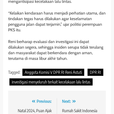
mengantisipasi kecelakaan lalu lintas.
“Kelaikan kendaraan harus menjadi perhatian utama, dan
tindakan tegas harus dilakukan agar keselamatan
pengguna jalan dapat terjamin,” ujar politisi perempuan
PKS itu.
Reni berharap evaluasi dan investigasi ini dapat
dilakukan segera, sehingga insiden serupa tidak terulang
dan masyarakat dapat berkendara dengan aman,
terutama di masa libur akhir tahun.
Tagged:
Anggota Komisi V DPR RI Reni Astuti
DPR RI
investigasi menyeluruh terkait kecelakaan lalu lintas
Navigasi
Previous:
Next:
pos
Natal 2024, Puan Ajak
Rumah Sakit Indonesia