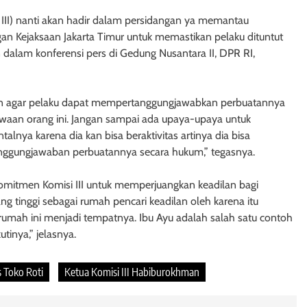
i III) nanti akan hadir dalam persidangan ya memantau
gan Kejaksaan Jakarta Timur untuk memastikan pelaku dituntut
n dalam konferensi pers di Gedung Nusantara II, DPR RI,
ankan agar pelaku dapat mempertanggungjawabkan perbuatannya
jiwaan orang ini. Jangan sampai ada upaya-upaya untuk
nya karena dia kan bisa beraktivitas artinya dia bisa
nggungjawaban perbuatannya secara hukum,” tegasnya.
omitmen Komisi III untuk memperjuangkan keadilan bagi
g tinggi sebagai rumah pencari keadilan oleh karena itu
, rumah ini menjadi tempatnya. Ibu Ayu adalah salah satu contoh
tinya,” jelasnya.
 Toko Roti
Ketua Komisi III Habiburokhman