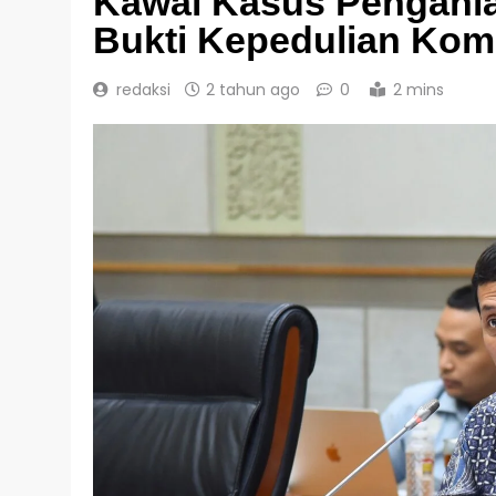
Kawal Kasus Pengania
Bukti Kepedulian Komis
redaksi
2 tahun ago
0
2 mins