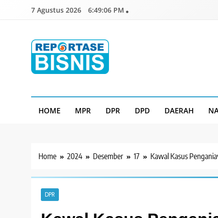
Skip
7 Agustus 2026
6:49:07 PM
to
content
Reportase Bisnis
Media Berita Indonesia
HOME
MPR
DPR
DPD
DAERAH
NA
Home
2024
Desember
17
Kawal Kasus Penganiaya
DPR