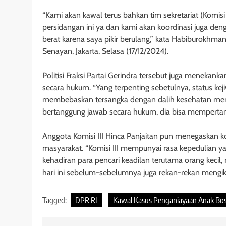
“Kami akan kawal terus bahkan tim sekretariat (Komis
persidangan ini ya dan kami akan koordinasi juga den
berat karena saya pikir berulang,” kata Habiburokhma
Senayan, Jakarta, Selasa (17/12/2024).
Politisi Fraksi Partai Gerindra tersebut juga menek
secara hukum. “Yang terpenting sebetulnya, status ke
membebaskan tersangka dengan dalih kesehatan mental
bertanggung jawab secara hukum, dia bisa memperta
Anggota Komisi III Hinca Panjaitan pun menegaskan k
masyarakat. “Komisi III mempunyai rasa kepedulian yan
kehadiran para pencari keadilan terutama orang kecil
hari ini sebelum-sebelumnya juga rekan-rekan mengiku
Tagged:
DPR RI
Kawal Kasus Penganiayaan Anak Bos