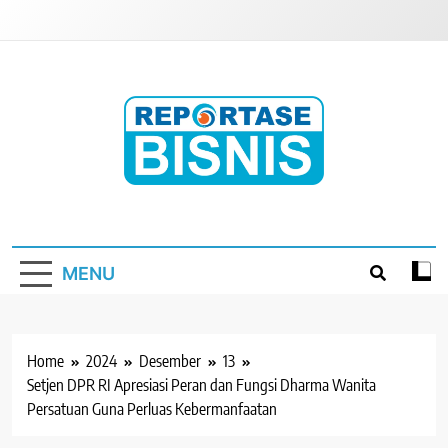
Skip
to
content
Reportase Bisnis
Media Berita Indonesia
MENU
Home
2024
Desember
13
Setjen DPR RI Apresiasi Peran dan Fungsi Dharma Wanita
Persatuan Guna Perluas Kebermanfaatan