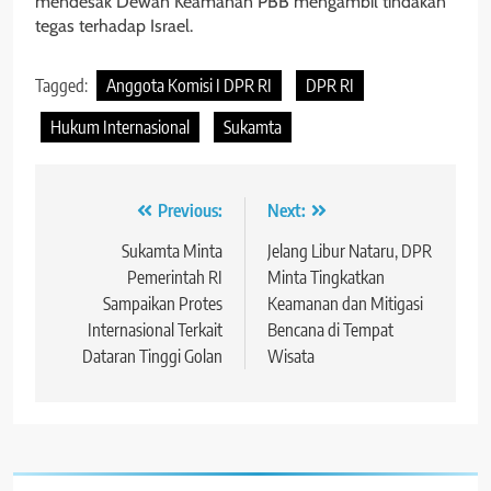
mendesak Dewan Keamanan PBB mengambil tindakan
tegas terhadap Israel.
Tagged:
Anggota Komisi I DPR RI
DPR RI
Hukum Internasional
Sukamta
Navigasi
Previous:
Next:
pos
Sukamta Minta
Jelang Libur Nataru, DPR
Pemerintah RI
Minta Tingkatkan
Sampaikan Protes
Keamanan dan Mitigasi
Internasional Terkait
Bencana di Tempat
Dataran Tinggi Golan
Wisata