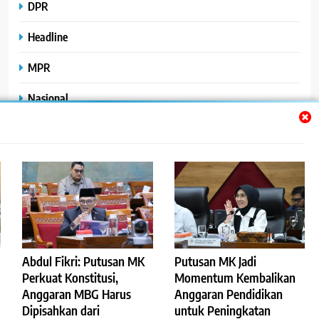
DPR
Headline
MPR
Nasional
Peristiwa
Polhukam
Uncategorized
Abdul Fikri: Putusan MK
Putusan MK Jadi
©2023
.
ReportaseBisnis
Perkuat Konstitusi,
Momentum Kembalikan
Anggaran MBG Harus
Anggaran Pendidikan
Redaksi
Pedoman Pemberitaan Media Siber
Dipisahkan dari
untuk Peningkatan
Privacy Policy
Disclaimer