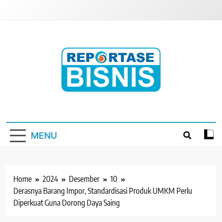
Skip
to
content
Reportase Bisnis
Media Berita Indonesia
MENU
Home
2024
Desember
10
Derasnya Barang Impor, Standardisasi Produk UMKM Perlu
Diperkuat Guna Dorong Daya Saing