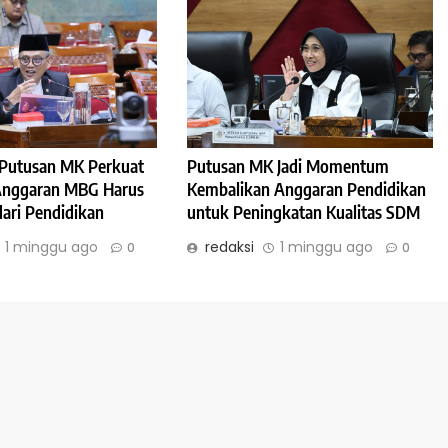
: Putusan MK Perkuat
Putusan MK Jadi Momentum
 Anggaran MBG Harus
Kembalikan Anggaran Pendidikan
dari Pendidikan
untuk Peningkatan Kualitas SDM
1 minggu ago
redaksi
1 minggu ago
0
0