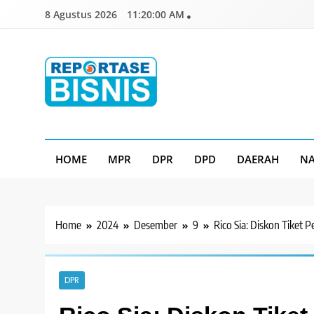
Skip
8 Agustus 2026
11:20:01 AM
to
content
Reportase Bisnis
Media Berita Indonesia
HOME
MPR
DPR
DPD
DAERAH
NA
Home
2024
Desember
9
Rico Sia: Diskon Tiket
DPR