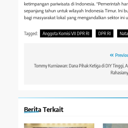
ketimpangan pariwisata di Indonesia. “Pemerintah ha
sepanjang tahun untuk wilayah Indonesia Timur. Ini bu
bagi masyarakat lokal yang mengandalkan sektor ini 
Tagged:
Anggota Komisi VII DPR RI
DPR RI
Nata
Navigasi
Previo
pos
Tommy Kurniawan: Dana Pihak Ketiga di DIY Tinggi, 
Rahasiany
Berita Terkait