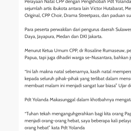
Perayaan Natal CPP dengan Pengkhobah Pdt Yolanda
sejumlah artis ibukota antara lain Victor Hutabarat, 
Original, CPP Choir, Drama Streetpass, dan paduan su
Para peserta perwakilan dari pengurus daerah Sulawe
Daya, Jayapura, Medan dan DKI Jakarta.
Menurut Ketua Umum CPP, dr Rosaline Rumaseuw, peray
Papua, tapi juga dihadiri warga se-Nusantara, bahkan 
“Ini lah makna natal sebenarnya, kasih natal mempersa
kepada seluruh pihak-pihak yang terlibat dalam mens
membuat malam ini menjadi sangat luar biasa” Ujar d
Pdt Yolanda Makasunggal dalam khotbahnya mengatak
“Tuhan tekah menganguhgerahkan bagi kita orang Pa
menjadi orang-orang hebat, saya beberapa kali pelay
orang hebat” kata Pdt Yolanda