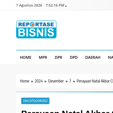
Skip
7 Agustus 2026
7:52:17 PM
to
content
Reportase Bisnis
Media Berita Indonesia
HOME
MPR
DPR
DPD
DAERAH
NA
Home
2024
Desember
7
Perayaan Natal Akbar C
UNCATEGORIZED