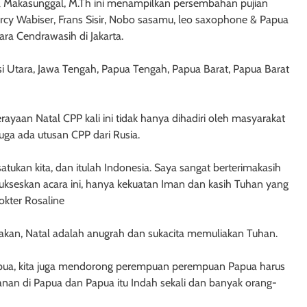
 Makasunggal, M.Th ini menampilkan persembahan pujian
Mercy Wabiser, Frans Sisir, Nobo sasamu, leo saxophone & Papua
ara Cendrawasih di Jakarta.
si Utara, Jawa Tengah, Papua Tengah, Papua Barat, Papua Barat
aan Natal CPP kali ini tidak hanya dihadiri oleh masyarakat
juga ada utusan CPP dari Rusia.
tukan kita, dan itulah Indonesia. Saya sangat berterimakasih
ukseskan acara ini, hanya kekuatan Iman dan kasih Tuhan yang
okter Rosaline
an, Natal adalah anugrah dan sukacita memuliakan Tuhan.
pua, kita juga mendorong perempuan perempuan Papua harus
anan di Papua dan Papua itu Indah sekali dan banyak orang-