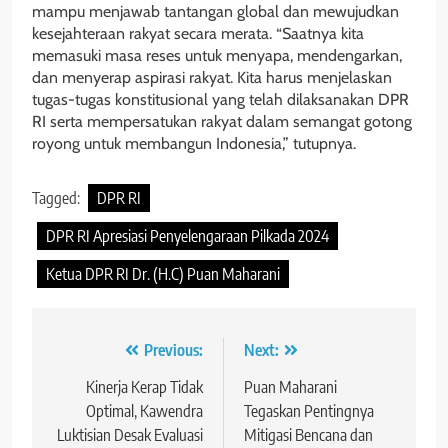
mampu menjawab tantangan global dan mewujudkan
kesejahteraan rakyat secara merata. “Saatnya kita
memasuki masa reses untuk menyapa, mendengarkan,
dan menyerap aspirasi rakyat. Kita harus menjelaskan
tugas-tugas konstitusional yang telah dilaksanakan DPR
RI serta mempersatukan rakyat dalam semangat gotong
royong untuk membangun Indonesia,” tutupnya.
Tagged:
DPR RI
DPR RI Apresiasi Penyelengaraan Pilkada 2024
Ketua DPR RI Dr. (H.C) Puan Maharani
Navigasi
Previous:
Next:
pos
Kinerja Kerap Tidak
Puan Maharani
Optimal, Kawendra
Tegaskan Pentingnya
Luktisian Desak Evaluasi
Mitigasi Bencana dan