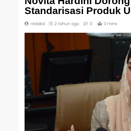
Novita Hardini Dorong
Standarisasi Produk
redaksi
2 tahun ago
0
3 mins