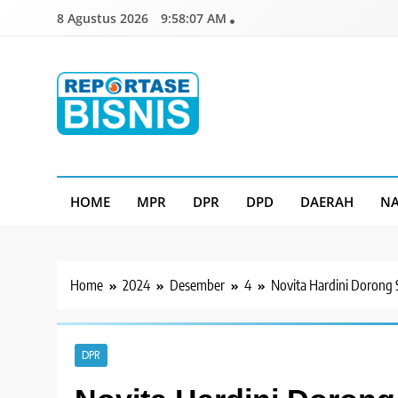
Skip
8 Agustus 2026
9:58:08 AM
to
content
Reportase Bisnis
Media Berita Indonesia
HOME
MPR
DPR
DPD
DAERAH
NA
Home
2024
Desember
4
Novita Hardini Dorong
DPR