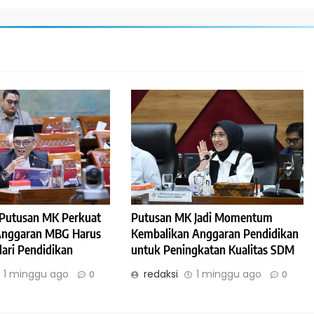
: Putusan MK Perkuat
Putusan MK Jadi Momentum
 Anggaran MBG Harus
Kembalikan Anggaran Pendidikan
dari Pendidikan
untuk Peningkatan Kualitas SDM
1 minggu ago
redaksi
1 minggu ago
0
0