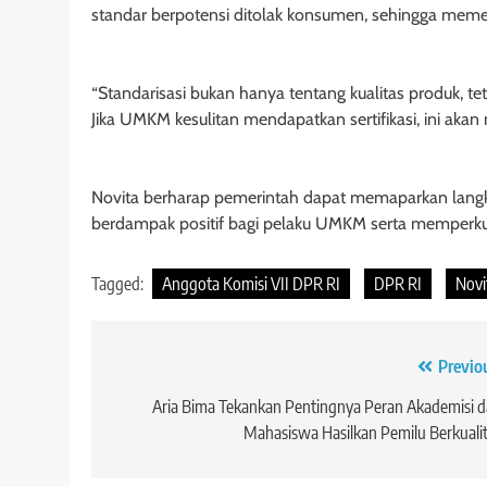
standar berpotensi ditolak konsumen, sehingga meme
“Standarisasi bukan hanya tentang kualitas produk, te
Jika UMKM kesulitan mendapatkan sertifikasi, ini akan
Novita berharap pemerintah dapat memaparkan langka
berdampak positif bagi pelaku UMKM serta memperk
Tagged:
Anggota Komisi VII DPR RI
DPR RI
Novi
Navigasi
Previo
pos
Aria Bima Tekankan Pentingnya Peran Akademisi 
Mahasiswa Hasilkan Pemilu Berkuali