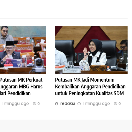
: Putusan MK Perkuat
Putusan MK Jadi Momentum
 Anggaran MBG Harus
Kembalikan Anggaran Pendidikan
dari Pendidikan
untuk Peningkatan Kualitas SDM
1 minggu ago
redaksi
1 minggu ago
0
0