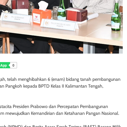
sApp
0
ngah, telah menghibahkan 6 (enam) bidang tanah pembangunan
i dan Pangkoh kepada BPTD Kelas II Kalimantan Tengah,
Astacita Presiden Prabowo dan Percepatan Pembangunan
 dalam mewujudkan Kemandirian dan Ketahanan Pangan Nasional.
ah (NPHD) dan Berita Acara Serah Terima (BAST) Barang Milik