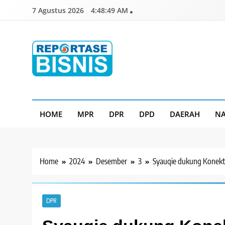
Skip
7 Agustus 2026
4:48:51 AM
to
content
Reportase Bisnis
Media Berita Indonesia
HOME
MPR
DPR
DPD
DAERAH
NA
Home
2024
Desember
3
Syauqie dukung Konekti
DPR