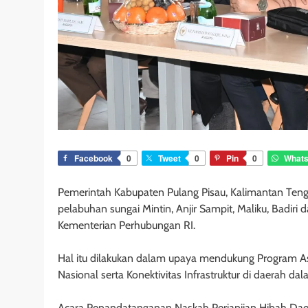
Facebook
0
Tweet
0
Pin
0
What
Pemerintah Kabupaten Pulang Pisau, Kalimantan Te
pelabuhan sungai Mintin, Anjir Sampit, Maliku, Badir
Kementerian Perhubungan RI.
Hal itu dilakukan dalam upaya mendukung Program 
Nasional serta Konektivitas Infrastruktur di daerah
Acara Penandatanganan Naskah Perjanjian Hibah Daer