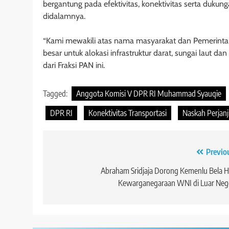
bergantung pada efektivitas, konektivitas serta dukunga
didalamnya.
“Kami mewakili atas nama masyarakat dan Pemerint
besar untuk alokasi infrastruktur darat, sungai laut d
dari Fraksi PAN ini.
Tagged:
Anggota Komisi V DPR RI Muhammad Syauqie
DPR RI
Konektivitas Transportasi
Naskah Perjan
Navigasi
Previo
pos
Abraham Sridjaja Dorong Kemenlu Bela 
Kewarganegaraan WNI di Luar Neg