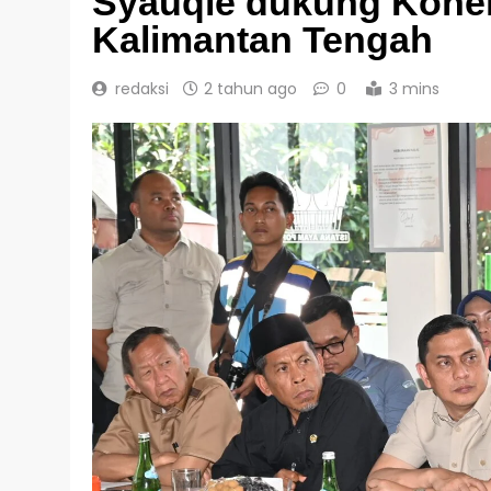
Syauqie dukung Konekt
Kalimantan Tengah
redaksi
2 tahun ago
0
3 mins