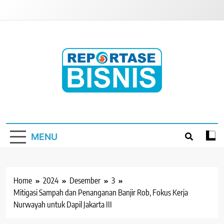
Skip
to
content
Reportase Bisnis
Media Berita Indonesia
MENU
Home
2024
Desember
3
Mitigasi Sampah dan Penanganan Banjir Rob, Fokus Kerja
Nurwayah untuk Dapil Jakarta III