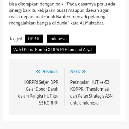
bisa diterapkan dengan baik. “Pada dasarnya perlu ada
sinergi baik itu kebijakan pusat maupun daerah agar
masa depan anak-anak Banten menjadi petarung
mengalahkan bangsa di dunia,” kata Al Muktabar.
Tagged:
DPR RI
Indonesia
Wakil Ketua Komisi X DPR RI Himmatul Aliyah
Navigasi
Previous:
Next:
pos
KORPRI Setjen DPR
Peringatan HUT ke-53
Gelar Donor Darah
KORPRI: Transformasi
dalam Rangka HUT ke-
dan Peran Strategis ASN
53 KORPRI
untuk Indonesia