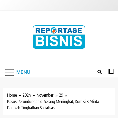
Skip
to
content
Reportase Bisnis
Media Berita Indonesia
MENU
Home
2024
November
29
Kasus Perundungan di Serang Meningkat, Komisi X Minta
Pemkab Tingkatkan Sosialisasi