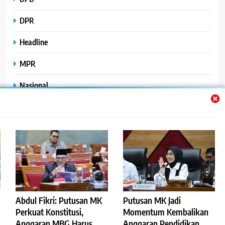
DPR
Headline
MPR
Nasional
Peristiwa
Polhukam
Uncategorized
Abdul Fikri: Putusan MK
Putusan MK Jadi
©2023
.
ReportaseBisnis
Perkuat Konstitusi,
Momentum Kembalikan
Anggaran MBG Harus
Anggaran Pendidikan