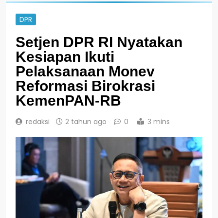
DPR
Setjen DPR RI Nyatakan
Kesiapan Ikuti
Pelaksanaan Monev
Reformasi Birokrasi
KemenPAN-RB
redaksi
2 tahun ago
0
3 mins