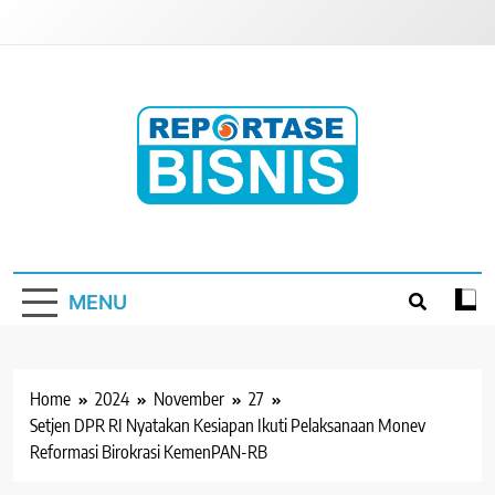
Skip
to
content
Reportase Bisnis
Media Berita Indonesia
MENU
Home
2024
November
27
Setjen DPR RI Nyatakan Kesiapan Ikuti Pelaksanaan Monev
Reformasi Birokrasi KemenPAN-RB