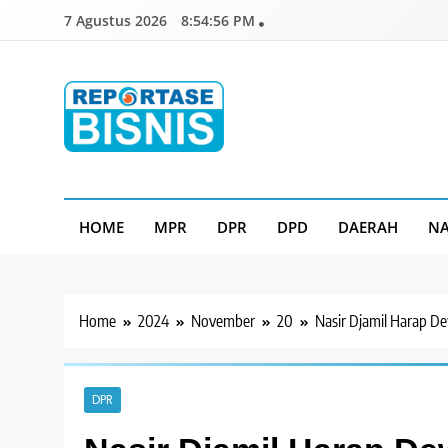
Skip
7 Agustus 2026
8:54:57 PM
to
content
Reportase Bisnis
Media Berita Indonesia
HOME
MPR
DPR
DPD
DAERAH
NA
Home
2024
November
20
Nasir Djamil Harap D
DPR