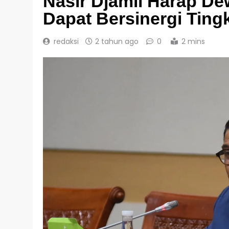
Nasir Djamil Harap D
Dapat Bersinergi Tingk
redaksi
2 tahun ago
0
2 mins