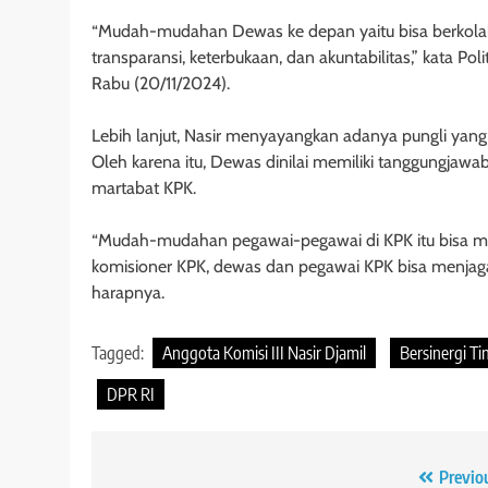
“Mudah-mudahan Dewas ke depan yaitu bisa berkolabo
transparansi, keterbukaan, dan akuntabilitas,” kata Poli
Rabu (20/11/2024).
Lebih lanjut, Nasir menyayangkan adanya pungli yan
Oleh karena itu, Dewas dinilai memiliki tanggungja
martabat KPK.
“Mudah-mudahan pegawai-pegawai di KPK itu bisa men
komisioner KPK, dewas dan pegawai KPK bisa menjag
harapnya.
Tagged:
Anggota Komisi III Nasir Djamil
Bersinergi Ti
DPR RI
Navigasi
Previo