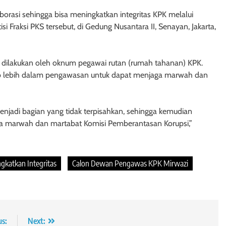
rasi sehingga bisa meningkatkan integritas KPK melalui
tisi Fraksi PKS tersebut, di Gedung Nusantara II, Senayan, Jakarta,
g dilakukan oleh oknum pegawai rutan (rumah tahanan) KPK.
wab lebih dalam pengawasan untuk dapat menjaga marwah dan
jadi bagian yang tidak terpisahkan, sehingga kemudian
a marwah dan martabat Komisi Pemberantasan Korupsi,”
ngkatkan Integritas
Calon Dewan Pengawas KPK Mirwazi
us:
Next: