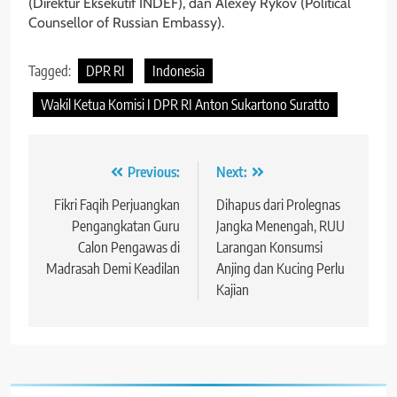
(Direktur Eksekutif INDEF), dan Alexey Rykov (Political
Counsellor of Russian Embassy).
Tagged:
DPR RI
Indonesia
Wakil Ketua Komisi I DPR RI Anton Sukartono Suratto
Navigasi
Previous:
Next:
pos
Fikri Faqih Perjuangkan
Dihapus dari Prolegnas
Pengangkatan Guru
Jangka Menengah, RUU
Calon Pengawas di
Larangan Konsumsi
Madrasah Demi Keadilan
Anjing dan Kucing Perlu
Kajian