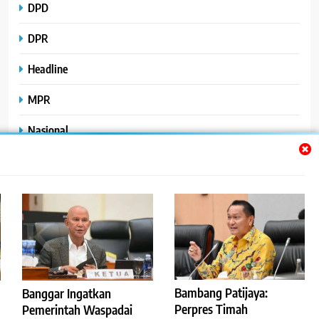
DPD
DPR
Headline
MPR
Nasional
Peristiwa
Polhukam
Uncategorized
Bambang Patijaya:
Banggar Ingatkan
©2023
.
ReportaseBisnis
Perpres Timah
Pemerintah Waspadai