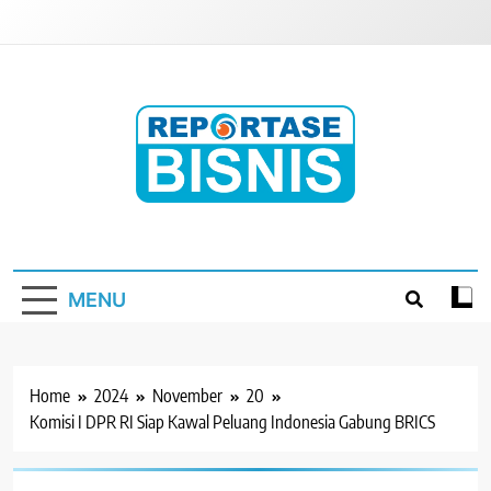
Skip
to
content
Reportase Bisnis
Media Berita Indonesia
MENU
Home
2024
November
20
Komisi I DPR RI Siap Kawal Peluang Indonesia Gabung BRICS