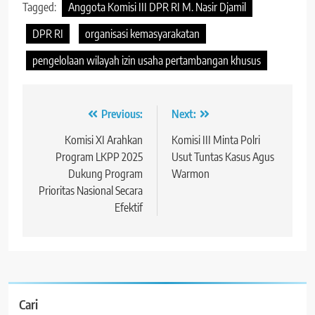
Tagged:
Anggota Komisi III DPR RI M. Nasir Djamil
DPR RI
organisasi kemasyarakatan
pengelolaan wilayah izin usaha pertambangan khusus
Navigasi
Previous:
Next:
pos
Komisi XI Arahkan
Komisi III Minta Polri
Program LKPP 2025
Usut Tuntas Kasus Agus
Dukung Program
Warmon
Prioritas Nasional Secara
Efektif
Cari