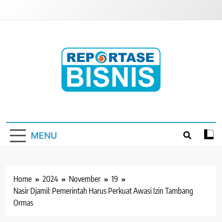
Skip
to
content
Reportase Bisnis
Media Berita Indonesia
MENU
Home
2024
November
19
Nasir Djamil: Pemerintah Harus Perkuat Awasi Izin Tambang
Ormas