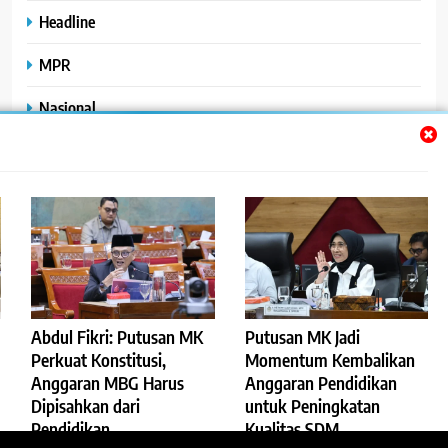
Headline
MPR
Nasional
Peristiwa
Polhukam
Uncategorized
Abdul Fikri: Putusan MK
Putusan MK Jadi
©2023
.
ReportaseBisnis
Perkuat Konstitusi,
Momentum Kembalikan
Anggaran MBG Harus
Anggaran Pendidikan
Redaksi
Pedoman Pemberitaan Media Siber
Dipisahkan dari
untuk Peningkatan
Privacy Policy
Disclaimer
Pendidikan
Kualitas SDM