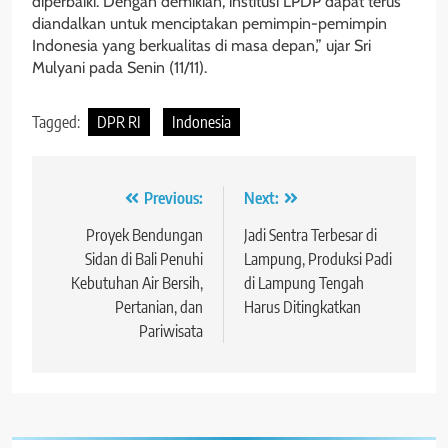
diperbaiki. Dengan demikian, institusi LPDP dapat terus
diandalkan untuk menciptakan pemimpin-pemimpin
Indonesia yang berkualitas di masa depan,” ujar Sri
Mulyani pada Senin (11/11).
Tagged:
DPR RI
Indonesia
Navigasi
Previous:
Next:
pos
Proyek Bendungan
Jadi Sentra Terbesar di
Sidan di Bali Penuhi
Lampung, Produksi Padi
Kebutuhan Air Bersih,
di Lampung Tengah
Pertanian, dan
Harus Ditingkatkan
Pariwisata