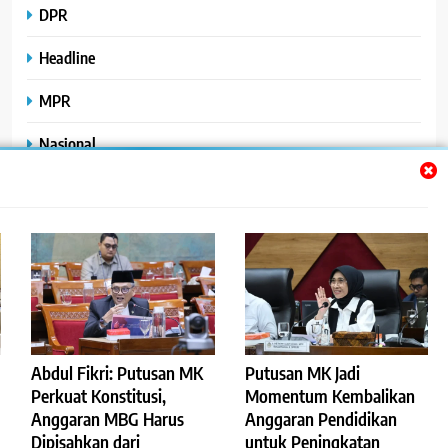
DPR
Headline
MPR
Nasional
Peristiwa
Polhukam
Uncategorized
Abdul Fikri: Putusan MK
Putusan MK Jadi
©2023
.
ReportaseBisnis
Perkuat Konstitusi,
Momentum Kembalikan
Anggaran MBG Harus
Anggaran Pendidikan
Redaksi
Pedoman Pemberitaan Media Siber
Dipisahkan dari
untuk Peningkatan
Privacy Policy
Disclaimer