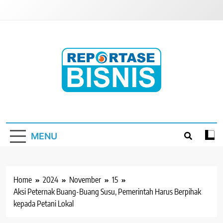
Skip
to
content
Reportase Bisnis
Media Berita Indonesia
MENU
Home
2024
November
15
Aksi Peternak Buang-Buang Susu, Pemerintah Harus Berpihak
kepada Petani Lokal