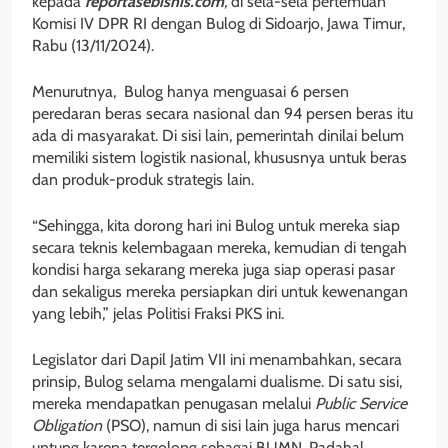
kepada
reportasebisnis.com
,
di sela-sela pertemuan
Komisi IV DPR RI dengan Bulog di Sidoarjo, Jawa Timur,
Rabu (13/11/2024).
Menurutnya, Bulog hanya menguasai 6 persen
peredaran beras secara nasional dan 94 persen beras itu
ada di masyarakat. Di sisi lain, pemerintah dinilai belum
memiliki sistem logistik nasional, khususnya untuk beras
dan produk-produk strategis lain.
“Sehingga, kita dorong hari ini Bulog untuk mereka siap
secara teknis kelembagaan mereka, kemudian di tengah
kondisi harga sekarang mereka juga siap operasi pasar
dan sekaligus mereka persiapkan diri untuk kewenangan
yang lebih,” jelas Politisi Fraksi PKS ini.
Legislator dari Dapil Jatim VII ini menambahkan, secara
prinsip, Bulog selama mengalami dualisme. Di satu sisi,
mereka mendapatkan penugasan melalui
Public Service
Obligation
(PSO), namun di sisi lain juga harus mencari
untung karena tergolong sebagai BUMN. Padahal,