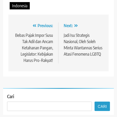
Indonesia
Navigasi
Previous:
Next:
pos
Bebas Pajak Impor Susu
Jadi Isu Strategis
Tak Adil dan Ancam
Nasional, Oleh Soleh
Ketahanan Pangan,
Minta Wantannas Serius
Legislator: Kebijakan
Atasi Fenomena LGBTQ
Harus Pro-Rakyat!
Cari
CARI