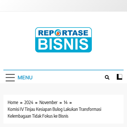
Skip
to
content
Reportase Bisnis
Media Berita Indonesia
MENU
Home
2024
November
14
Komisi IV Tinjau Kesiapan Bulog Lakukan Transformasi
Kelembagaan Tidak Fokus ke Bisnis