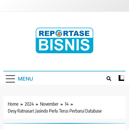
Skip
to
content
Reportase Bisnis
Media Berita Indonesia
MENU
Home
2024
November
14
Desy Ratnasari: Jasindo Perlu Terus Perbarui Database