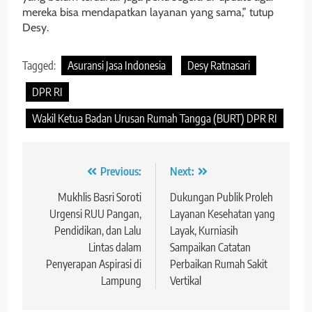
mereka bisa mendapatkan layanan yang sama,” tutup
Desy.
Tagged:
Asuransi Jasa Indonesia
Desy Ratnasari
DPR RI
Wakil Ketua Badan Urusan Rumah Tangga (BURT) DPR RI
Navigasi
Previous:
Next:
pos
Mukhlis Basri Soroti
Dukungan Publik Proleh
Urgensi RUU Pangan,
Layanan Kesehatan yang
Pendidikan, dan Lalu
Layak, Kurniasih
Lintas dalam
Sampaikan Catatan
Penyerapan Aspirasi di
Perbaikan Rumah Sakit
Lampung
Vertikal