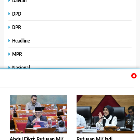
Daerah
DPD
DPR
Headline
MPR
Nasional
Peristiwa
Polhukam
Uncategorized
Abdul Fikri: Putusan MK
Putusan MK Jadi