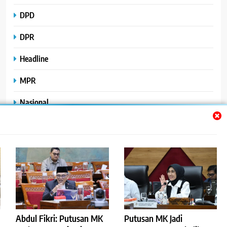
DPD
DPR
Headline
MPR
Nasional
Peristiwa
Polhukam
Uncategorized
Abdul Fikri: Putusan MK
Putusan MK Jadi
©2023
.