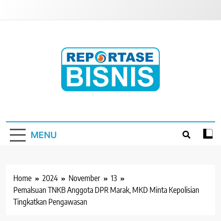
Skip
to
content
Reportase Bisnis
Media Berita Indonesia
MENU
Home
2024
November
13
Pemalsuan TNKB Anggota DPR Marak, MKD Minta Kepolisian
Tingkatkan Pengawasan