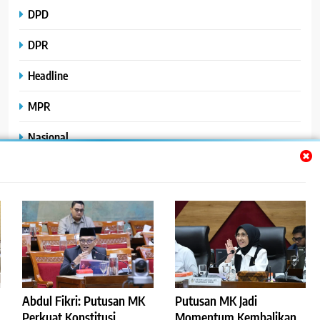
DPD
DPR
Headline
MPR
Nasional
Peristiwa
Polhukam
Uncategorized
Abdul Fikri: Putusan MK
Putusan MK Jadi
©2023
.
ReportaseBisnis
Perkuat Konstitusi,
Momentum Kembalikan