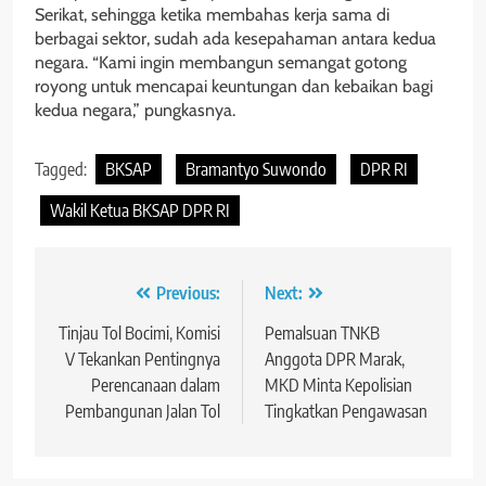
Serikat, sehingga ketika membahas kerja sama di
berbagai sektor, sudah ada kesepahaman antara kedua
negara. “Kami ingin membangun semangat gotong
royong untuk mencapai keuntungan dan kebaikan bagi
kedua negara,” pungkasnya.
Tagged:
BKSAP
Bramantyo Suwondo
DPR RI
Wakil Ketua BKSAP DPR RI
Navigasi
Previous:
Next:
pos
Tinjau Tol Bocimi, Komisi
Pemalsuan TNKB
V Tekankan Pentingnya
Anggota DPR Marak,
Perencanaan dalam
MKD Minta Kepolisian
Pembangunan Jalan Tol
Tingkatkan Pengawasan