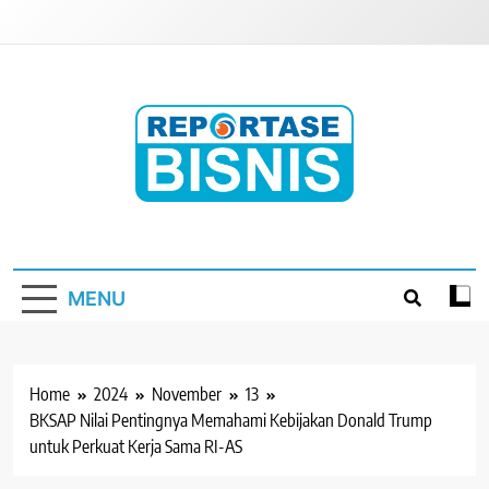
Skip
to
content
Reportase Bisnis
Media Berita Indonesia
MENU
Home
2024
November
13
BKSAP Nilai Pentingnya Memahami Kebijakan Donald Trump
untuk Perkuat Kerja Sama RI-AS