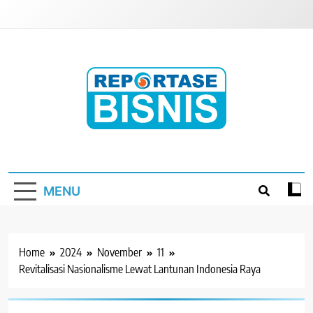
Skip
to
content
Reportase Bisnis
Media Berita Indonesia
MENU
Home
2024
November
11
Revitalisasi Nasionalisme Lewat Lantunan Indonesia Raya