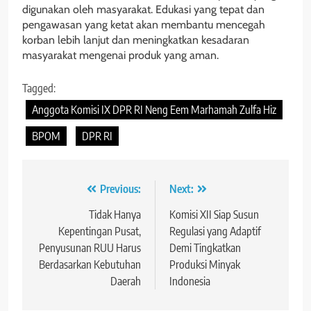
digunakan oleh masyarakat. Edukasi yang tepat dan
pengawasan yang ketat akan membantu mencegah
korban lebih lanjut dan meningkatkan kesadaran
masyarakat mengenai produk yang aman.
Tagged:
Anggota Komisi IX DPR RI Neng Eem Marhamah Zulfa Hiz
BPOM
DPR RI
Navigasi
Previous:
Next:
pos
Tidak Hanya
Komisi XII Siap Susun
Kepentingan Pusat,
Regulasi yang Adaptif
Penyusunan RUU Harus
Demi Tingkatkan
Berdasarkan Kebutuhan
Produksi Minyak
Daerah
Indonesia