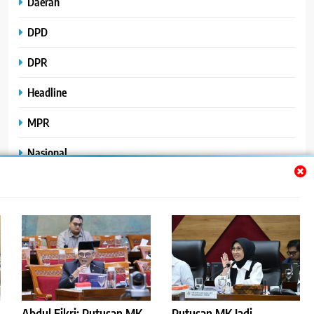
Daerah
DPD
DPR
Headline
MPR
Nasional
Peristiwa
Polhukam
Uncategorized
Abdul Fikri: Putusan MK
Putusan MK Jadi