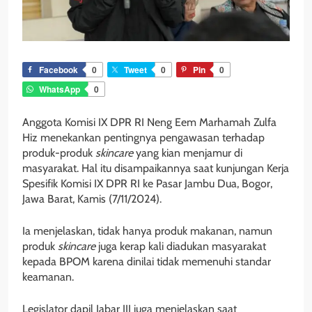
Facebook
0
Tweet
0
Pin
0
WhatsApp
0
Anggota Komisi IX DPR RI Neng Eem Marhamah Zulfa
Hiz menekankan pentingnya pengawasan terhadap
produk-produk
skincare
yang kian menjamur di
masyarakat. Hal itu disampaikannya saat kunjungan Kerja
Spesifik Komisi IX DPR RI ke Pasar Jambu Dua, Bogor,
Jawa Barat, Kamis (7/11/2024).
Ia menjelaskan, tidak hanya produk makanan, namun
produk
skincare
juga kerap kali diadukan masyarakat
kepada BPOM karena dinilai tidak memenuhi standar
keamanan.
Legislator dapil Jabar III juga menjelaskan saat