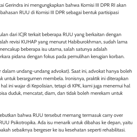
artai Gerindra ini mengungkapkan bahwa Komisi III DPR RI akan
hasan RUU di Komisi III DPR sebagai bentuk partisipasi
lan dari ICJR terkait beberapa RUU yang berkaitan dengan
 adalah revisi KUHAP yang menurut Habiburokhman, sudah lama
i mencakup beberapa isu utama, salah satunya adalah
perkara pidana dengan fokus pada pemulihan kerugian korban.
atur dalam undang-undang advokat). Saat ini, advokat hanya boleh
untuk berargumen membela. Ironisnya, praktik ini diterapkan
hal ini wajar di Kepolisian, tetapi di KPK, kami juga menemui hal
 bisa duduk, mencatat, diam, dan tidak boleh merekam untuk
yebutkan bahwa RUU tersebut memang termasuk carry over
UU Psikotropika. Ada isu menarik untuk dibahas ke depan, yaitu
kah sebaiknya bergeser ke isu kesehatan seperti rehabilitasi.