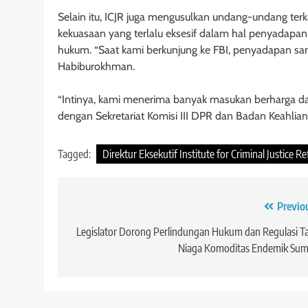
Selain itu, ICJR juga mengusulkan undang-undang terk
kekuasaan yang terlalu eksesif dalam hal penyadapan
hukum. “Saat kami berkunjung ke FBI, penyadapan sang
Habiburokhman.
“Intinya, kami menerima banyak masukan berharga dari
dengan Sekretariat Komisi III DPR dan Badan Keahlia
Tagged:
Direktur Eksekutif Institute for Criminal Justice R
Navigasi
Previo
pos
Legislator Dorong Perlindungan Hukum dan Regulasi T
Niaga Komoditas Endemik Sum