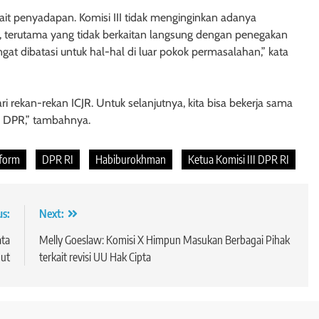
ait penyadapan. Komisi III tidak menginginkan adanya
, terutama yang tidak berkaitan langsung dengan penegakan
at dibatasi untuk hal-hal di luar pokok permasalahan,” kata
 rekan-rekan ICJR. Untuk selanjutnya, kita bisa bekerja sama
n DPR,” tambahnya.
eform
DPR RI
Habiburokhman
Ketua Komisi III DPR RI
us:
Next:
ata
Melly Goeslaw: Komisi X Himpun Masukan Berbagai Pihak
ut
terkait revisi UU Hak Cipta