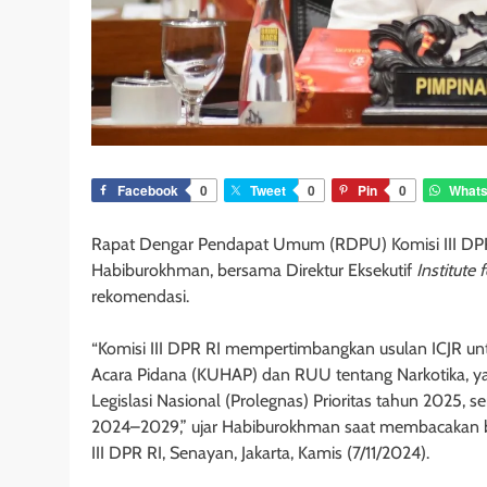
Facebook
0
Tweet
0
Pin
0
What
Rapat Dengar Pendapat Umum (RDPU) Komisi III DPR R
Habiburokhman, bersama Direktur Eksekutif
Institute 
rekomendasi.
“Komisi III DPR RI mempertimbangkan usulan ICJR
Acara Pidana (KUHAP) dan RUU tentang Narkotika,
Legislasi Nasional (Prolegnas) Prioritas tahun 2025,
2024–2029,” ujar Habiburokhman saat membacakan b
III DPR RI, Senayan, Jakarta, Kamis (7/11/2024).