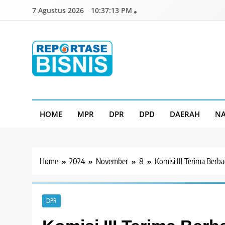
Skip
7 Agustus 2026
10:37:14 PM
to
content
Reportase Bisnis
Media Berita Indonesia
HOME
MPR
DPR
DPD
DAERAH
NA
Home
2024
November
8
Komisi III Terima Berb
DPR