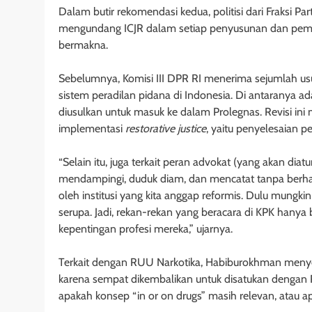
Dalam butir rekomendasi kedua, politisi dari Fraksi P
mengundang ICJR dalam setiap penyusunan dan pemba
bermakna.
Sebelumnya, Komisi III DPR RI menerima sejumlah usu
sistem peradilan pidana di Indonesia. Di antaranya
diusulkan untuk masuk ke dalam Prolegnas. Revisi in
implementasi
restorative justice
, yaitu penyelesaian 
“Selain itu, juga terkait peran advokat (yang akan di
mendampingi, duduk diam, dan mencatat tanpa berhak 
oleh institusi yang kita anggap reformis. Dulu mungkin 
serupa. Jadi, rekan-rekan yang beracara di KPK hanya
kepentingan profesi mereka,” ujarnya.
Terkait dengan RUU Narkotika, Habiburokhman men
karena sempat dikembalikan untuk disatukan dengan R
apakah konsep “in or on drugs” masih relevan, atau apa