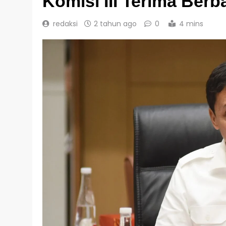
Komisi III Terima Ber
redaksi
2 tahun ago
0
4 mins