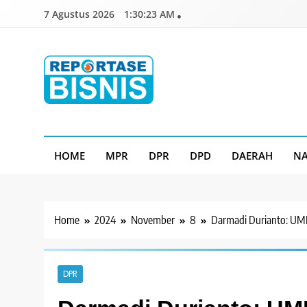
Skip
7 Agustus 2026
1:30:24 AM
to
content
Reportase Bisnis
Media Berita Indonesia
HOME
MPR
DPR
DPD
DAERAH
NA
Home
2024
November
8
Darmadi Durianto: UM
DPR