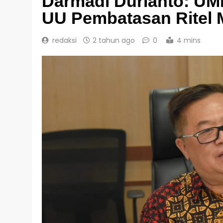
Darmadi Durianto: UM
UU Pembatasan Ritel 
redaksi
2 tahun ago
0
4 mins