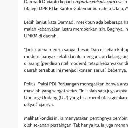
Darmadi Durianto kepada
reportasebisnis.com
usai m
(Baleg) DPR RI ke Kantor Gubernur Sumatera Utara, M
Lebih lanjut, kata Darmadi, meskipun ada beberapa K
malah kebanyakan justru memberikan izin. Baginya, 
UMKM di daerah.
“Jadi, karena mereka sangat besar. Dan di setiap Kabu
modern, banyak sekali dan itu mengancam kelangsung
dilarang (pendirian ritel modern), tetapi kebanyakan 
daerah tersebut. Ini menjadi konsen serius,” bebernya.
Politisi Fraksi PDI Perjuangan menegaskan bahwa an
masalah yang sangat serius. “Ini salah satu juga asp
Undang-Undang (UU) yang bisa membatasi gerakan 
rakyat,” ujarnya.
Melihat kondisi ini, ia menyatakan pentingnya pembi
oleh tekanan persaingan. Tak hanya itu, Ia juga men