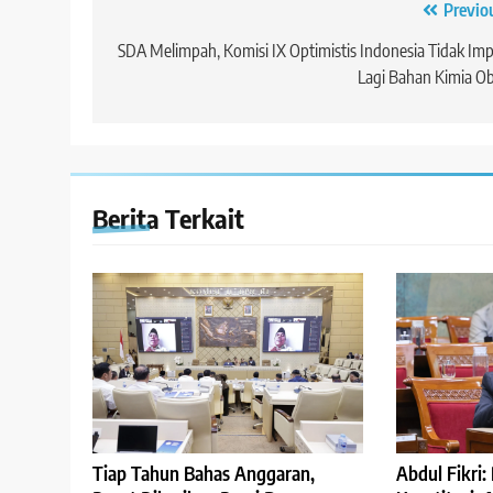
Navigasi
Previo
pos
SDA Melimpah, Komisi IX Optimistis Indonesia Tidak Im
Lagi Bahan Kimia O
Berita Terkait
Abdul Fikri
Tiap Tahun Bahas Anggaran,