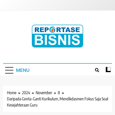
Skip
to
content
Reportase Bisnis
Media Berita Indonesia
MENU
Home
2024
November
8
Daripada Gonta-Ganti Kurikulum, Mendikdasmen Fokus Saja Soal
Kesejahteraan Guru